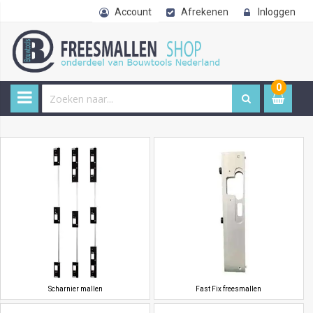
Account
Afrekenen
Inloggen
0
0
item
€ 
Scharnier mallen
Fast Fix freesmallen