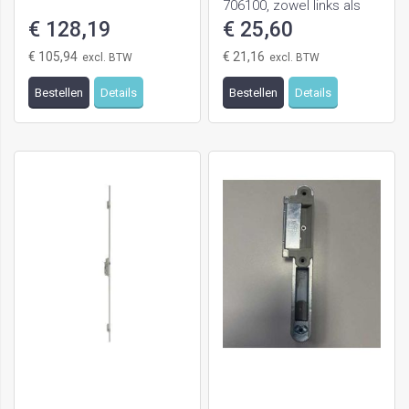
706100, zowel links als
€ 128,19
rechts te gebruiken
€ 25,60
€ 105,94
€ 21,16
Bestellen
Details
Bestellen
Details