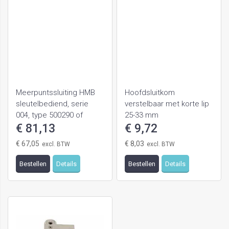
Meerpuntssluiting HMB
Hoofdsluitkom
sleutelbediend, serie
verstelbaar met korte lip
004, type 500290 of
25-33 mm
500310
€ 81,13
€ 9,72
€ 67,05
€ 8,03
Bestellen
Details
Bestellen
Details