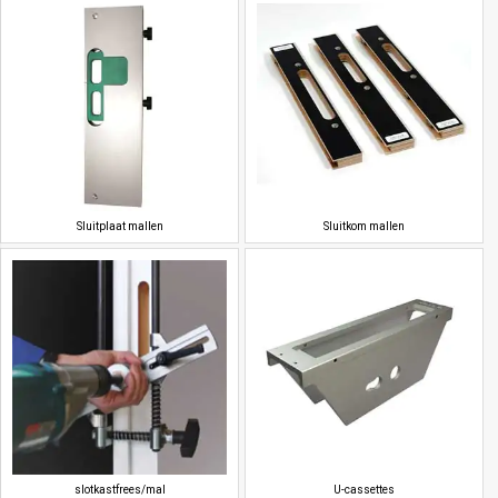
Sluitplaat mallen
Sluitkom mallen
slotkastfrees/mal
U-cassettes