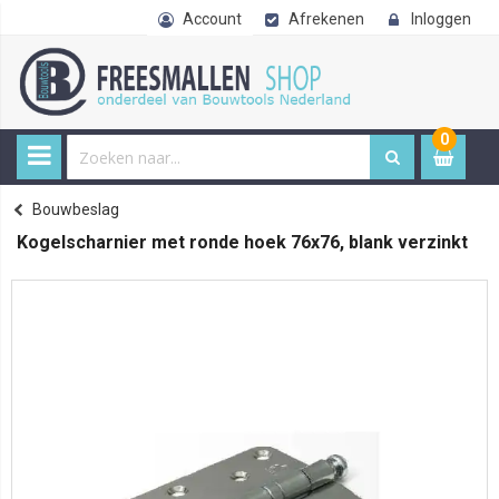
Account
Afrekenen
Inloggen
0
0
item
€ 
Bouwbeslag
Home
Kogelscharnier met ronde hoek 76x76, blank verzinkt