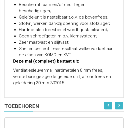
Beschermt raam en/of deur tegen
beschadigingen;
Geleide-unit is nastelbaar t.o.v. de bovenfrees;
Stofvrij werken dankzij opening voor stofzuiger;
Hardmetalen freesbeitel wordt gestabiliseerd;
Geen schroefgaten m.b.v. klemsysteem;
Zeer maatvast en slijtvast;
Snel en perfect freesresultaat welke voldoet aan
de eisen van KOMO en KVT.
Deze mal (compleet) bestaat uit:
Ventilatiesleuvenmal, hardmetalen 8 mm frees,
verstelbare gelagerde geleide unit, afrondfrees en
geleidering 30 mm 302015
TOEBEHOREN