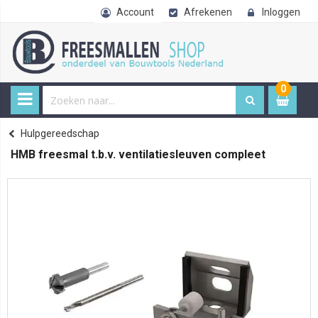
Account
Afrekenen
Inloggen
0
0
item
€ 
Gereedschap
Hulpgereedschap
Home
HMB freesmal t.b.v. ventilatiesleuven compleet