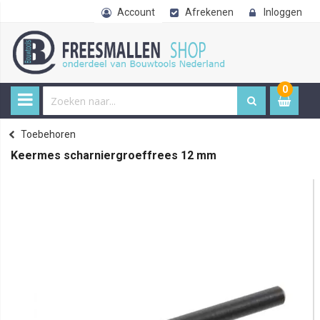
Account
Afrekenen
Inloggen
0
0
item
€ 
Toebehoren
Home
Keermes scharniergroeffrees 12 mm