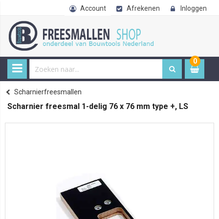
Account
Afrekenen
Inloggen
0
0
item
€ 
Freesmallen
Scharnierfreesmallen
Home
Scharnier freesmal 1-delig 76 x 76 mm type +, LS