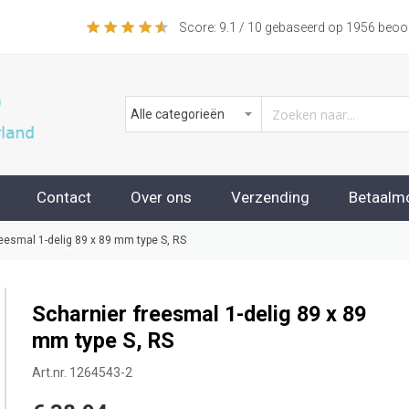
Score:
9.1
/ 10 gebaseerd op
1956
beoor
Contact
Over ons
Verzending
Betaalm
beoordelingen
reesmal 1-delig 89 x 89 mm type S, RS
Scharnier freesmal 1-delig 89 x 89
mm type S, RS
Art.nr.
1264543-2