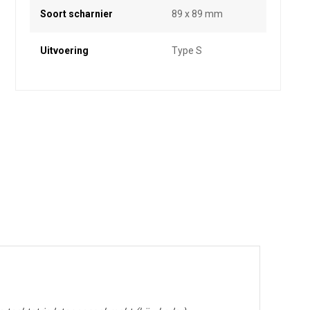
Soort scharnier
89 x 89 mm
Uitvoering
Type S