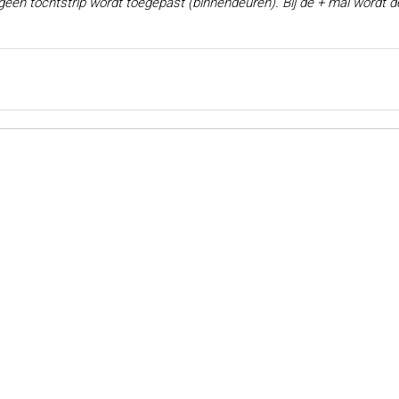
een tochtstrip wordt toegepast (binnendeuren). Bij de + mal wordt de 