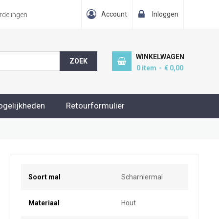
Account
Inloggen
delingen
WINKELWAGEN
ZOEK
0
item
€ 0,00
ogelijkheden
Retourformulier
Meer
Soort mal
Scharniermal
informatie
Materiaal
Hout