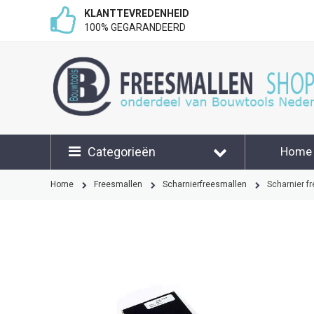
KLANTTEVREDENHEID
100% GEGARANDEERD
Categorieën
Home
Klant
Home
Freesmallen
Scharnierfreesmallen
Scharnier f