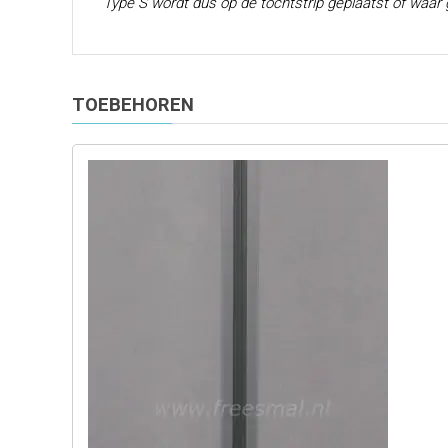
Type S wordt dus op de tochtstrip geplaatst of waar g
TOEBEHOREN