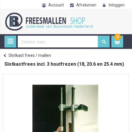
Account
Afrekenen
Inloggen
0
0
item
€ 
Freesmallen
Slotkast frees / mallen
Home
Slotkastfrees incl. 3 houtfrezen (18, 20.6 en 25.4 mm)