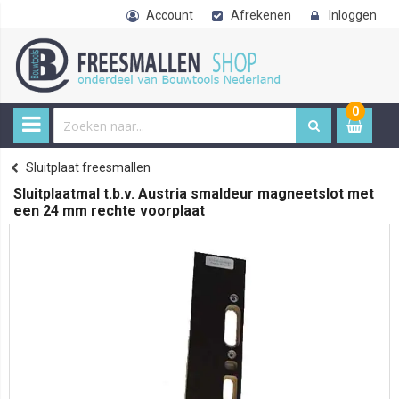
Account
Afrekenen
Inloggen
0
0
item
€ 
Freesmallen
Sluitplaat freesmallen
Home
Sluitplaatmal t.b.v. Austria smaldeur magneetslot met
een 24 mm rechte voorplaat