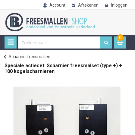
Account
Afrekenen
Inloggen
0
0
item
€ 
Freesmallen
Scharnierfreesmallen
Home
Speciale actieset: Scharnier freesmalset (type +) +
100 kogelscharnieren