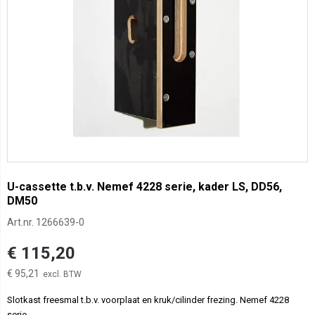
U-cassette t.b.v. Nemef 4228 serie, kader LS, DD56,
DM50
Art.nr.
1266639-0
€ 115,20
€ 95,21
Slotkast freesmal t.b.v. voorplaat en kruk/cilinder frezing. Nemef 4228
serie.