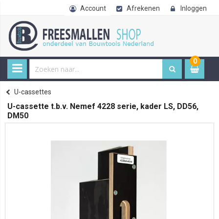
Account
Afrekenen
Inloggen
0
0
item
€ 
Freesmallen
U-cassettes
Home
U-cassette t.b.v. Nemef 4228 serie, kader LS, DD56,
DM50