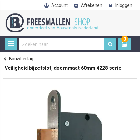
Account
Afrekenen
Inloggen
0
0
item
€ 
Bouwbeslag
Home
Veiligheid bijzetslot, doornmaat 60mm 4228 serie