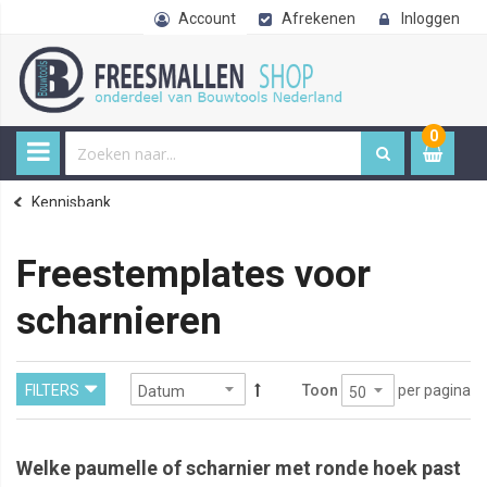
Account
Afrekenen
Inloggen
0
0
item
€ 
Kennisbank
Home
Freestemplates voor
scharnieren
per pagina
FILTERS
Toon
Welke paumelle of scharnier met ronde hoek past