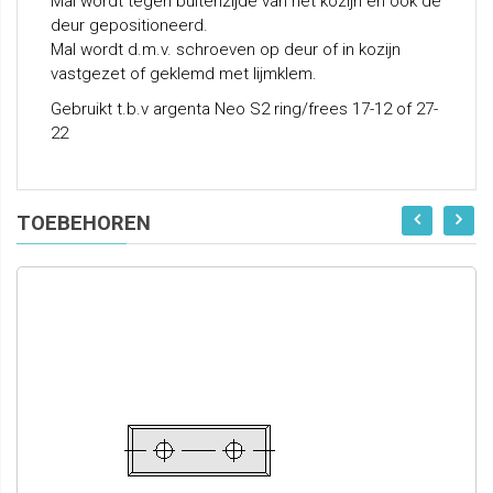
Mal wordt tegen buitenzijde van het kozijn en ook de
deur gepositioneerd.
Mal wordt d.m.v. schroeven op deur of in kozijn
vastgezet of geklemd met lijmklem.
Gebruikt t.b.v argenta Neo S2 ring/frees 17-12 of 27-
22
TOEBEHOREN