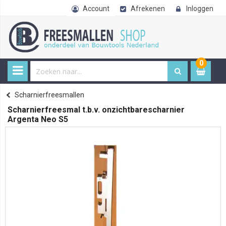
Account
Afrekenen
Inloggen
0
0
item
€ 
Freesmallen
Scharnierfreesmallen
Home
Scharnierfreesmal t.b.v. onzichtbarescharnier
Argenta Neo S5