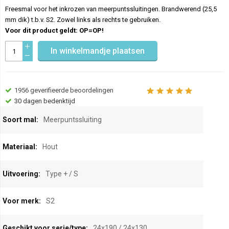
Freesmal voor het inkrozen van meerpuntssluitingen. Brandwerend (25,5
mm dik) t.b.v. S2. Zowel links als rechts te gebruiken.
Voor dit product geldt: OP=OP!
In winkelmandje plaatsen
1956
geverifieerde beoordelingen
30 dagen bedenktijd
eer
Meerpuntssluiting
nformatie
Hout
Type + / S
S2
24x190 / 24x130