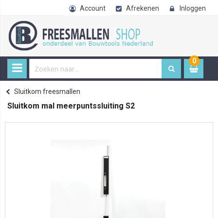
Account
Afrekenen
Inloggen
0
0
item
€ 
Freesmallen
Sluitkom freesmallen
Home
Sluitkom mal meerpuntssluiting S2